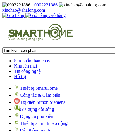
+0902221886
xinchao@ahalong.com
Giỏ hàng
Sản phẩm bán chạy
Khuyến mại
Tin công nghệ
Hỗ trợ
Thiết bị SmartHome
Công tắc & Cảm biến
Tbị điện Simon Siemens
Gia dụng đời sống
Dụng cụ phụ kiện
Thiết bị an ninh báo động
Đèn thông minh