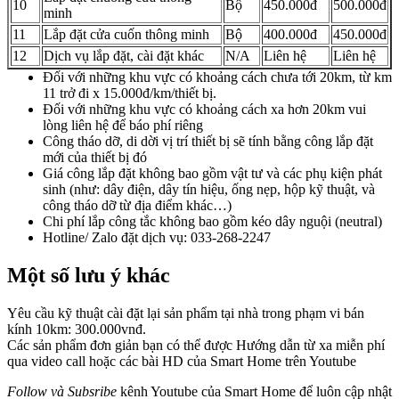
10
Bộ
450.000đ
500.000đ
minh
11
Lắp đặt cửa cuốn thông minh
Bộ
400.000đ
450.000đ
12
Dịch vụ lắp đặt, cài đặt khác
N/A
Liên hệ
Liên hệ
Đối với những khu vực có khoảng cách chưa tới 20km, từ km
11 trở đi x 15.000đ/km/thiết bị.
Đối với những khu vực có khoảng cách xa hơn 20km vui
lòng liên hệ để báo phí riêng
Công tháo dỡ, di dời vị trí thiết bị sẽ tính bằng công lắp đặt
mới của thiết bị đó
Giá công lắp đặt không bao gồm vật tư và các phụ kiện phát
sinh (như: dây điện, dây tín hiệu, ống nẹp, hộp kỹ thuật, và
công tháo dỡ từ địa điểm khác…)
Chi phí lắp công tắc không bao gồm kéo dây nguội (neutral)
Hotline/ Zalo đặt dịch vụ: 033-268-2247
Một số lưu ý khác
Yêu cầu kỹ thuật cài đặt lại sản phẩm tại nhà trong phạm vi bán
kính 10km: 300.000vnđ.
Các sản phẩm đơn giản bạn có thể được Hướng dẫn từ xa miễn phí
qua video call hoặc các bài HD của Smart Home trên Youtube
Follow và Subsribe
kênh Youtube của Smart Home để luôn cập nhật