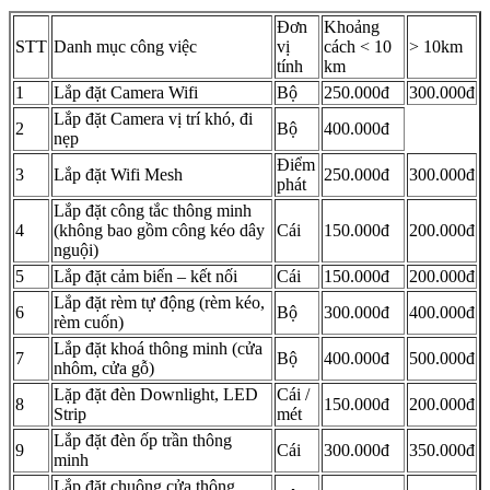
Đơn
Khoảng
STT
Danh mục công việc
vị
cách < 10
> 10km
tính
km
1
Lắp đặt Camera Wifi
Bộ
250.000đ
300.000đ
Lắp đặt Camera vị trí khó, đi
2
Bộ
400.000đ
nẹp
Điểm
3
Lắp đặt Wifi Mesh
250.000đ
300.000đ
phát
Lắp đặt công tắc thông minh
4
(không bao gồm công kéo dây
Cái
150.000đ
200.000đ
nguội)
5
Lắp đặt cảm biến – kết nối
Cái
150.000đ
200.000đ
Lắp đặt rèm tự động (rèm kéo,
6
Bộ
300.000đ
400.000đ
rèm cuốn)
Lắp đặt khoá thông minh (cửa
7
Bộ
400.000đ
500.000đ
nhôm, cửa gỗ)
Lặp đặt đèn Downlight, LED
Cái /
8
150.000đ
200.000đ
Strip
mét
Lắp đặt đèn ốp trần thông
9
Cái
300.000đ
350.000đ
minh
Lắp đặt chuông cửa thông