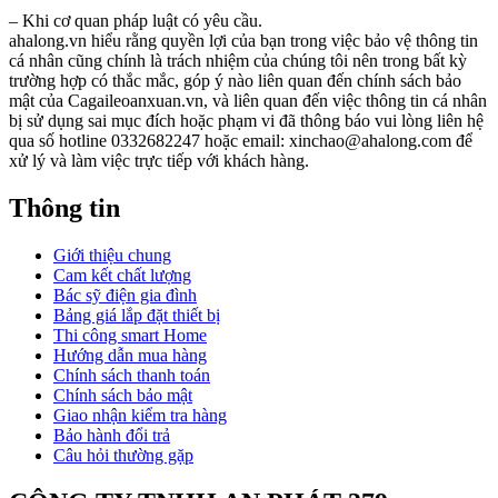
– Khi cơ quan pháp luật có yêu cầu.
ahalong.vn hiểu rằng quyền lợi của bạn trong việc bảo vệ thông tin
cá nhân cũng chính là trách nhiệm của chúng tôi nên trong bất kỳ
trường hợp có thắc mắc, góp ý nào liên quan đến chính sách bảo
mật của Cagaileoanxuan.vn, và liên quan đến việc thông tin cá nhân
bị sử dụng sai mục đích hoặc phạm vi đã thông báo vui lòng liên hệ
qua số hotline 0332682247 hoặc email: xinchao@ahalong.com để
xử lý và làm việc trực tiếp với khách hàng.
Thông tin
Giới thiệu chung
Cam kết chất lượng
Bác sỹ điện gia đình
Bảng giá lắp đặt thiết bị
Thi công smart Home
Hướng dẫn mua hàng
Chính sách thanh toán
Chính sách bảo mật
Giao nhận kiểm tra hàng
Bảo hành đổi trả
Câu hỏi thường gặp