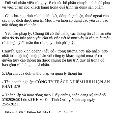
– Đối với nhân viên công ty sẽ có các bộ phận chuyên trách để phục
vụ việc chăm sóc khách hàng trong quá trình sử dụng sản phẩm.
– Các chương trình có tính liên kết, đồng thực hiện, thuê ngoài cho
các mục đích được nêu tại Mục 1 và luôn áp dụng các yêu cầu bảo
mật thông tin cá nhân.
– Yêu cầu pháp lý: Chúng tôi có thể tiết lộ các thông tin cá nhân nếu
điều đó do luật pháp yêu cầu và việc tiết lộ như vậy là cần thiết một
cách hợp lý để tuân thủ các quy trình pháp lý.
Chuyển giao kinh doanh (nếu có): trong trường hợp sáp nhập, hợp
nhất toàn bộ hoặc một phần với công ty khác, người mua sẽ có
quyền truy cập thông tin được chúng tôi lưu trữ, duy trì trong đó
bao gồm cả thông tin cá nhân.
5. Địa chỉ của đơn vị thu thập và quản lý thông tin
- Tên doanh nghiệp: CÔNG TY TRÁCH NHIỆM HỮU HẠN AN
PHÁT 379
– Thành lập và hoạt động theo Giấy chứng nhận đăng ký thuế số
5702086504 do sở KH và ĐT Tỉnh Quảng Ninh cấp ngày
25/5/2021
– Địa chỉ: Số 1 Đông hồ, Hạ Long Quảng Ninh