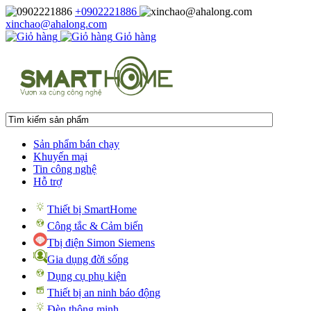
+0902221886
xinchao@ahalong.com
Giỏ hàng
Sản phẩm bán chạy
Khuyến mại
Tin công nghệ
Hỗ trợ
Thiết bị SmartHome
Công tắc & Cảm biến
Tbị điện Simon Siemens
Gia dụng đời sống
Dụng cụ phụ kiện
Thiết bị an ninh báo động
Đèn thông minh