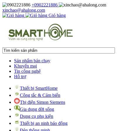
+0902221886
xinchao@ahalong.com
Giỏ hàng
Sản phẩm bán chạy
Khuyến mại
Tin công nghệ
Hỗ trợ
Thiết bị SmartHome
Công tắc & Cảm biến
Tbị điện Simon Siemens
Gia dụng đời sống
Dụng cụ phụ kiện
Thiết bị an ninh báo động
Đèn thông minh