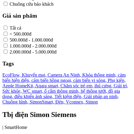
Chuông cửa báo khách
Giá sản phẩm
Tất cả
< 500.000đ
500.000đ - 1.000.000đ
1.000.000đ - 2.000.000đ
2.000.000đ - 5.000.000đ
Tags
EcoFlow,
Khuyến mại,
Camera An Ninh,
Khóa thông minh,
cảm
biến hiện diện,
cảm biến hồng ngoại,
cảm biến vi sóng,
Phụ kiện,
Apple HomeKit,
Aqara smart,
Chăm sóc trẻ em, thú cưng,
Giải trí,
Sức khỏe,
WC smart,
ổ cắm thông minh,
hệ thống tưới,
đồ gia
dụng,
điều khiển ánh sáng,
Tiết kiệm điện,
Giải pháp an ninh,
Chuông hình,
SimonSmart,
Đèn,
Vconnex,
Simon
Tbị điện Simon Siemens
|
SmartHome