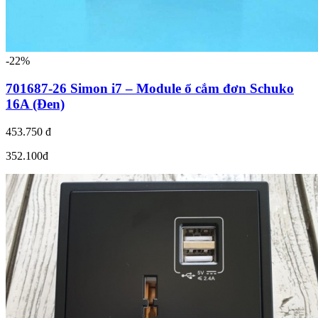
-22%
701687-26 Simon i7 – Module ổ cắm đơn Schuko
16A (Đen)
453.750 đ
352.100đ