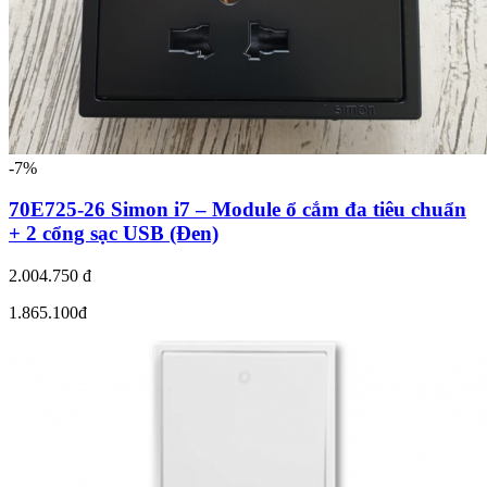
-7%
70E725-26 Simon i7 – Module ổ cắm đa tiêu chuẩn
+ 2 cổng sạc USB (Đen)
2.004.750 đ
1.865.100đ