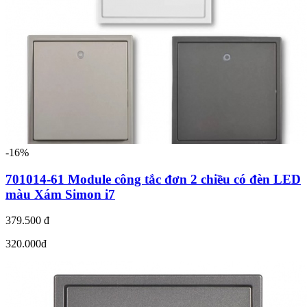
-16%
701014-61 Module công tắc đơn 2 chiều có đèn LED
màu Xám Simon i7
379.500 đ
320.000đ