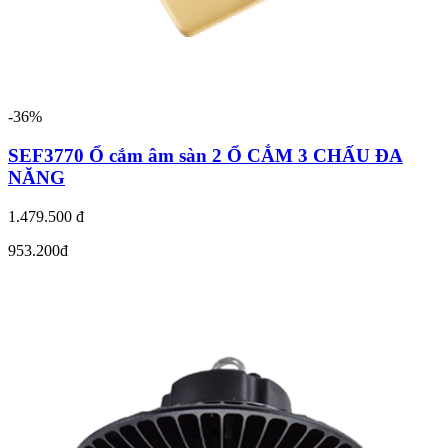
-36%
SEF3770 Ổ cắm âm sàn 2 Ổ CẮM 3 CHẤU ĐA
NĂNG
1.479.500 đ
953.200đ