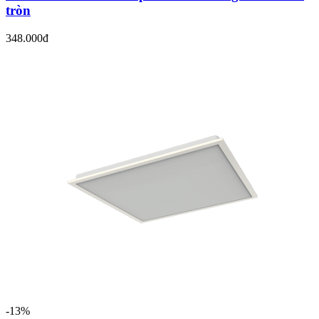
tròn
348.000đ
-13%