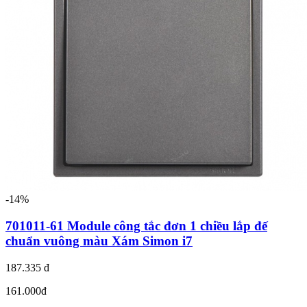
-14%
701011-61 Module công tắc đơn 1 chiều lắp đế
chuẩn vuông màu Xám Simon i7
187.335 đ
161.000đ