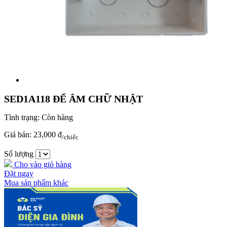
SED1A118 ĐẾ ÂM CHỮ NHẬT
Tình trạng:
Còn hàng
Giá bán:
23,000 đ
/chiếc
Số lượng
Cho vào giỏ hàng
Đặt ngay
Mua sản phẩm khác