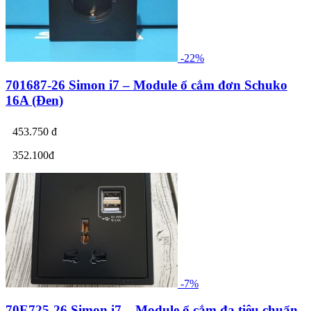
-22%
701687-26 Simon i7 – Module ổ cắm đơn Schuko
16A (Đen)
453.750 đ
352.100đ
-7%
70E725-26 Simon i7 – Module ổ cắm đa tiêu chuẩn