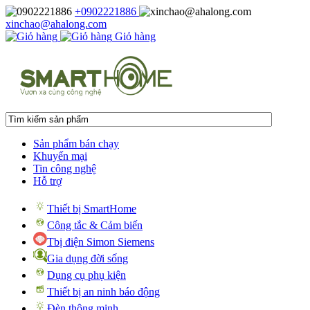
+0902221886
xinchao@ahalong.com
Giỏ hàng
Sản phẩm bán chạy
Khuyến mại
Tin công nghệ
Hỗ trợ
Thiết bị SmartHome
Công tắc & Cảm biến
Tbị điện Simon Siemens
Gia dụng đời sống
Dụng cụ phụ kiện
Thiết bị an ninh báo động
Đèn thông minh