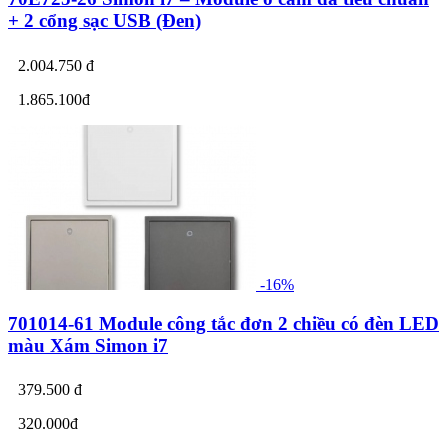
+ 2 cổng sạc USB (Đen)
2.004.750 đ
1.865.100đ
-16%
701014-61 Module công tắc đơn 2 chiều có đèn LED
màu Xám Simon i7
379.500 đ
320.000đ