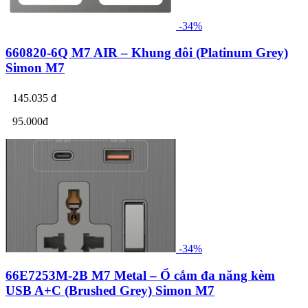
-34%
660820-6Q M7 AIR – Khung đôi (Platinum Grey)
Simon M7
145.035 đ
95.000đ
-34%
66E7253M-2B M7 Metal – Ổ cắm đa năng kèm
USB A+C (Brushed Grey) Simon M7