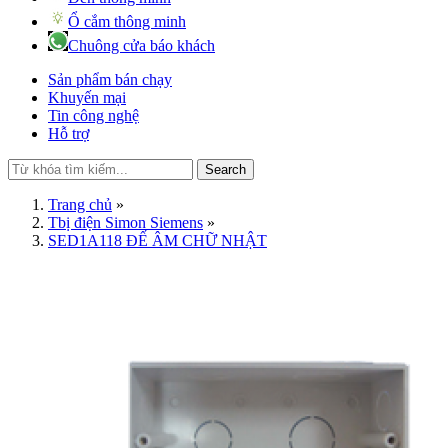
Ổ cắm thông minh
Chuông cửa báo khách
Sản phẩm bán chạy
Khuyến mại
Tin công nghệ
Hỗ trợ
Search
Trang chủ
»
Tbị điện Simon Siemens
»
SED1A118 ĐẾ ÂM CHỮ NHẬT