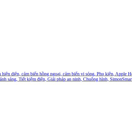
 hiện diện,
cảm biến hồng ngoại,
cảm biến vi sóng,
Phụ kiện,
Apple H
 ánh sáng,
Tiết kiệm điện,
Giải pháp an ninh,
Chuông hình,
SimonSmar