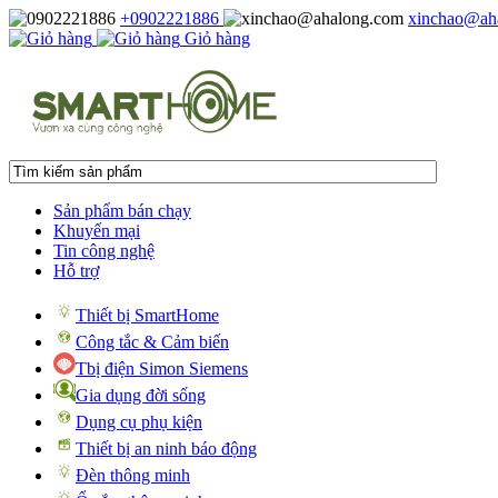
+0902221886
xinchao@ah
Giỏ hàng
Sản phẩm bán chạy
Khuyến mại
Tin công nghệ
Hỗ trợ
Thiết bị SmartHome
Công tắc & Cảm biến
Tbị điện Simon Siemens
Gia dụng đời sống
Dụng cụ phụ kiện
Thiết bị an ninh báo động
Đèn thông minh