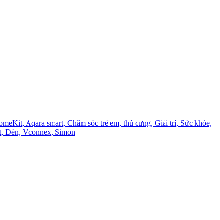
omeKit,
Aqara smart,
Chăm sóc trẻ em, thú cưng,
Giải trí,
Sức khỏe,
t,
Đèn,
Vconnex,
Simon