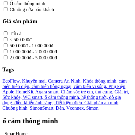
Ổ cắm thông minh
Chuông cửa báo khách
Giá sản phẩm
Tất cả
< 500.000đ
500.000đ - 1.000.000đ
1.000.000đ - 2.000.000đ
2.000.000đ - 5.000.000đ
Tags
EcoFlow,
Khuyến mại,
Camera An Ninh,
Khóa thông minh,
cảm
biến hiện diện,
cảm biến hồng ngoại,
cảm biến vi sóng,
Phụ kiện,
Apple HomeKit,
Aqara smart,
Chăm sóc trẻ em, thú cưng,
Giải trí,
Sức khỏe,
WC smart,
ổ cắm thông minh,
hệ thống tưới,
đồ gia
dụng,
điều khiển ánh sáng,
Tiết kiệm điện,
Giải pháp an ninh,
Chuông hình,
SimonSmart,
Đèn,
Vconnex,
Simon
ổ cắm thông minh
|
SmartHome