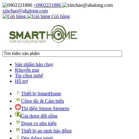
+0902221886
xinchao@ahalong.com
Giỏ hàng
Sản phẩm bán chạy
Khuyến mại
Tin công nghệ
Hỗ trợ
Thiết bị SmartHome
Công tắc & Cảm biến
Tbị điện Simon Siemens
Gia dụng đời sống
Dụng cụ phụ kiện
Thiết bị an ninh báo động
Đèn thông minh