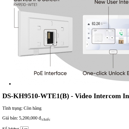
DS-KH9510-WTE1(B) - Video Intercom Indo
Tình trạng:
Còn hàng
Giá bán:
5,200,000 đ
/chiếc
Số lượng