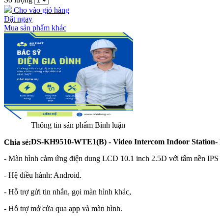
Cho vào giỏ hàng
Đặt ngay
Mua sản phẩm khác
Thông tin sản phẩm
Bình luận
DS-KH9510-WTE1(B) - Video Intercom Indoor Station- 
Chia sẻ:
- Màn hình cảm ứng điện dung LCD 10.1 inch 2.5D với tấm nền IPS 
- Hệ điều hành: Android.
- Hỗ trợ gửi tin nhắn, gọi màn hình khác,
- Hỗ trợ mở cửa qua app và màn hình.