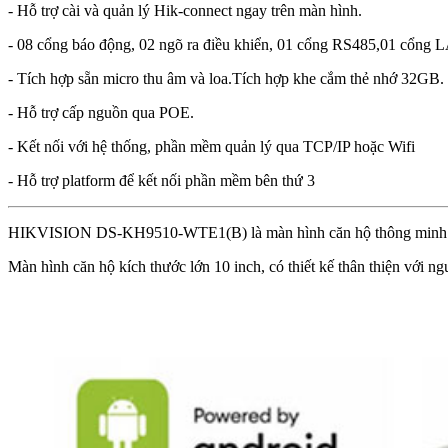
- Hỗ trợ cài và quản lý Hik-connect ngay trên màn hình.
- 08 cổng báo động, 02 ngõ ra điều khiển, 01 cổng RS485,01 cổng
- Tích hợp sẵn micro thu âm và loa.Tích hợp khe cắm thẻ nhớ 32GB.
- Hỗ trợ cấp nguồn qua POE.
- Kết nối với hệ thống, phần mềm quản lý qua TCP/IP hoặc Wifi
- Hỗ trợ platform để kết nối phần mềm bên thứ 3
HIKVISION DS-KH9510-WTE1(B) là màn hình căn hộ thông minh cao
Màn hình căn hộ kích thước lớn 10 inch, có thiết kế thân thiện với n