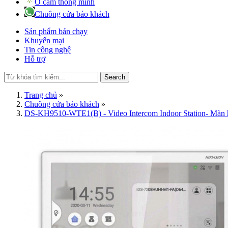
Ổ cắm thông minh
Chuông cửa báo khách
Sản phẩm bán chạy
Khuyến mại
Tin công nghệ
Hỗ trợ
Search
Trang chủ
»
Chuông cửa báo khách
»
DS-KH9510-WTE1(B) - Video Intercom Indoor Station- Màn h