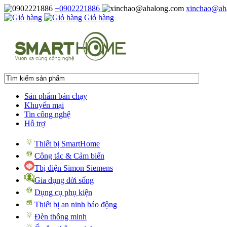
+0902221886
xinchao@ah
Giỏ hàng
Sản phẩm bán chạy
Khuyến mại
Tin công nghệ
Hỗ trợ
Thiết bị SmartHome
Công tắc & Cảm biến
Tbị điện Simon Siemens
Gia dụng đời sống
Dụng cụ phụ kiện
Thiết bị an ninh báo động
Đèn thông minh