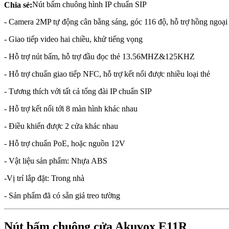
Nút bấm chuông hình IP chuẩn SIP
Chia sẻ:
- Camera 2MP tự động cân bằng sáng, góc 116 độ, hỗ trợ hồng ngoại
- Giao tiếp video hai chiều, khử tiếng vọng
- Hỗ trợ nút bấm, hỗ trợ đầu đọc thẻ 13.56MHZ&125KHZ
- Hỗ trợ chuẩn giao tiếp NFC, hỗ trợ kết nối được nhiều loại thẻ
- Tương thích với tất cả tổng đài IP chuẩn SIP
- Hỗ trợ kết nối tới 8 màn hình khác nhau
- Điều khiển được 2 cửa khác nhau
- Hỗ trợ chuẩn PoE, hoặc nguồn 12V
- Vật liệu sản phẩm: Nhựa ABS
-Vị trí lắp đặt: Trong nhà
- Sản phẩm đã có sẵn giá treo tường
Nút bấm chuông cửa Akuvox E11R