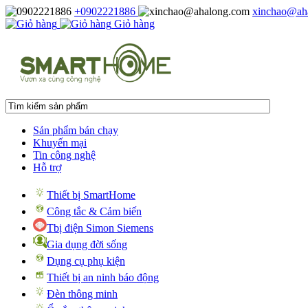
+0902221886
xinchao@ah
Giỏ hàng
Sản phẩm bán chạy
Khuyến mại
Tin công nghệ
Hỗ trợ
Thiết bị SmartHome
Công tắc & Cảm biến
Tbị điện Simon Siemens
Gia dụng đời sống
Dụng cụ phụ kiện
Thiết bị an ninh báo động
Đèn thông minh