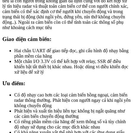
tiêu là con người trong không gian đã định cùng với đó kết hợp xử
lý tín hiệu radar và thuật toán cảm biến cơ thể con người chính xác,
cảm biến có thể xác định cơ thể người khi chuyển động và trong
trạng thái bị động (khi ngồi yên, đứng yên, nín thở không chuyển
động..). Ngoài ra cảm biến còn có thể tính toán các thông số phụ
như khoảng cách mục tiêu
Giao diện cảm biến:
Hai chân UART để giao tiếp đọc, ghi cấu hình độ nhạy bằng
phần mềm của hãng
Một chân I/O 3.3V có thể kết hợp với relay, SSR để điều
khiển bật tắt thiết bị khác nhau. Hoặc dùng vi điều khiển đọc
xử liệu để xử lý
Ưu điểm:
Có độ nhạy cao hơn các loại cảm biến hồng ngoại, cảm biến
radar thông thường. Phát hiện con người ngay cả khi ngồi yên
không chuyển động
Phát hiện và xuất tín hiệu liên tục không bị ngắt quãng như
các cảm biến chuyển động thường
Có riêng phần mềm của hãng để xem thông số và tùy chỉnh
độ nhạy sử dụng cho các mục đích khác nhau
Có khả năng xuyên vật thể phù hợp với các ứng dụng giấu