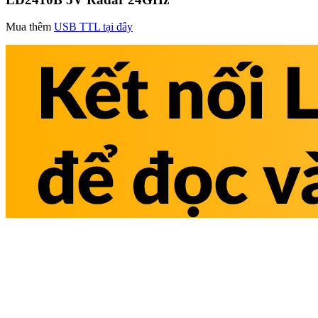
Mua thêm
USB TTL tại đây