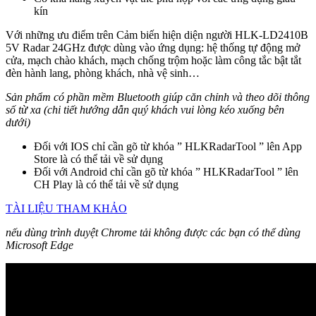
kín
Với những ưu điểm trên Cảm biến hiện diện người HLK-LD2410B
5V Radar 24GHz được dùng vào ứng dụng: hệ thống tự động mở
cửa, mạch chào khách, mạch chống trộm hoặc làm công tắc bật tắt
đèn hành lang, phòng khách, nhà vệ sinh…
Sản phẩm có phần mềm Bluetooth giúp căn chỉnh và theo dõi thông
số từ xa (chi tiết hướng dẫn quý khách vui lòng kéo xuống bên
dưới)
Đối với IOS chỉ cần gõ từ khóa ” HLKRadarTool ” lên App
Store là có thể tải về sử dụng
Đối với Android chỉ cần gõ từ khóa ” HLKRadarTool ” lên
CH Play là có thể tải về sử dụng
TÀI LIỆU THAM KHẢO
nếu dùng trình duyệt Chrome tải không được các bạn có thể dùng
Microsoft Edge