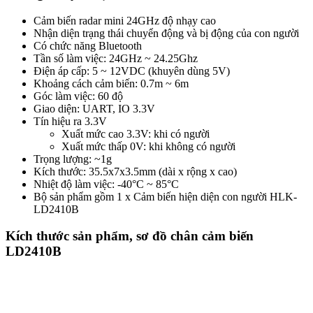
Cảm biến radar mini 24GHz độ nhạy cao
Nhận diện trạng thái chuyển động và bị động của con người
Có chức năng Bluetooth
Tần số làm việc: 24GHz ~ 24.25Ghz
Điện áp cấp: 5 ~ 12VDC (khuyên dùng 5V)
Khoảng cách cảm biến: 0.7m ~ 6m
Góc làm việc: 60 độ
Giao diện: UART, IO 3.3V
Tín hiệu ra 3.3V
Xuất mức cao 3.3V: khi có người
Xuất mức thấp 0V: khi không có người
Trọng lượng: ~1g
Kích thước: 35.5x7x3.5mm (dài x rộng x cao)
Nhiệt độ làm việc: -40°C ~ 85°C
Bộ sản phẩm gồm 1 x Cảm biến hiện diện con người HLK-
LD2410B
Kích thước sản phẩm, sơ đồ chân cảm biến
LD2410B