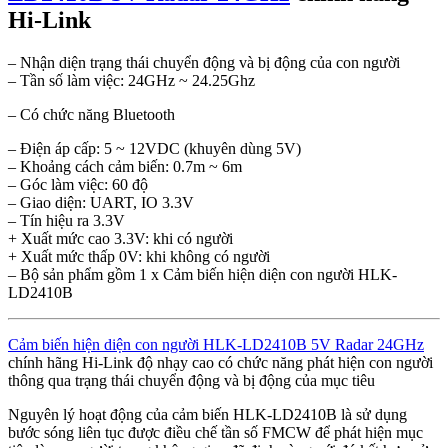
Hi-Link
– Nhận diện trạng thái chuyển động và bị động của con người
– Tần số làm việc: 24GHz ~ 24.25Ghz
– Có chức năng Bluetooth
– Điện áp cấp: 5 ~ 12VDC (khuyên dùng 5V)
– Khoảng cách cảm biến: 0.7m ~ 6m
– Góc làm việc: 60 độ
– Giao diện: UART, IO 3.3V
– Tín hiệu ra 3.3V
+ Xuất mức cao 3.3V: khi có người
+ Xuất mức thấp 0V: khi không có người
– Bộ sản phẩm gồm 1 x Cảm biến hiện diện con người HLK-
LD2410B
Cảm biến hiện diện con người HLK-LD2410B 5V Radar 24GHz
chính hãng Hi-Link độ nhạy cao có chức năng phát hiện con người
thông qua trạng thái chuyển động và bị động của mục tiêu
Nguyên lý hoạt động của cảm biến HLK-LD2410B là sử dụng
bước sóng liên tục được điều chế tần số FMCW để phát hiện mục