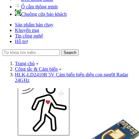
Ổ cắm thông minh
Chuông cửa báo khách
Sản phẩm bán chạy
Khuyến mại
Tin công nghệ
Hỗ trợ
Search
Trang chủ
»
Công tắc & Cảm biến
»
HLK-LD2410B 5V Cảm biến hiện diện con người Radar
24GHz