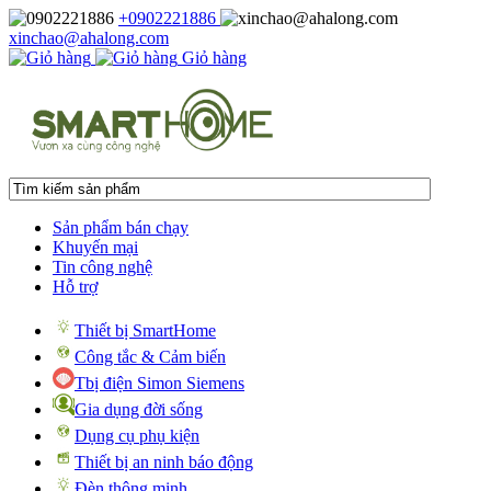
+0902221886
xinchao@ahalong.com
Giỏ hàng
Sản phẩm bán chạy
Khuyến mại
Tin công nghệ
Hỗ trợ
Thiết bị SmartHome
Công tắc & Cảm biến
Tbị điện Simon Siemens
Gia dụng đời sống
Dụng cụ phụ kiện
Thiết bị an ninh báo động
Đèn thông minh