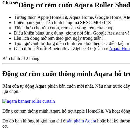
Chia sẻ:
Động cơ rèm cuốn Aqara Roller Shad
Tương thích Apple HomeKit, Aqara Home, Google Home, Al
Phiên bản Quốc Tế, chính hãng mã SRSC-M01/T1S
Thích hợp cho rèm cuốn, rèm cầu vồng, rèm cửa chớp
Điều khiển bằng ứng dụng, giọng nói Siri, Google Assistant và
Lên lịch đóng mở rèm theo giờ, ngày trong tuần.
Tạo ngữ cảnh tự động điều chỉnh rèm dựa theo các điều kiện m
Giao thức kết nối: Bluetooth và Zigbee 3.0 (Cần có
Aqara Hu
Bảo hành : 12 tháng
Động cơ rèm cuốn thông minh Aqara hỗ trợ 
Rèm cửa tự động Aqara phiên bản cuốn mới nhất. Nếu như trước đ
lựa chọn.
Động cơ rèm thông minh Aqara hỗ trợ Apple HomeKit. Và hoạt động tốt
Do đó bạn không bị giới hạn chỉ ở
sản phẩm Aqara
hoặc bất kỳ thươn
cơ.