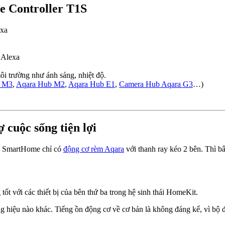
e Controller T1S
exa
 Alexa
ôi trường như ánh sáng, nhiệt độ.
b M3
,
Aqara Hub M2
,
Aqara Hub E1
,
Camera Hub Aqara G3
…)
cuộc sống tiện lợi
ây SmartHome chỉ có
động cơ rèm Aqara
với thanh ray kéo 2 bên. Thì b
 với các thiết bị của bên thứ ba trong hệ sinh thái HomeKit.
g hiệu nào khác. Tiếng ồn động cơ về cơ bản là không đáng kể, vì bộ đ