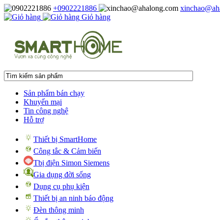
+0902221886
xinchao@ah
Giỏ hàng
Sản phẩm bán chạy
Khuyến mại
Tin công nghệ
Hỗ trợ
Thiết bị SmartHome
Công tắc & Cảm biến
Tbị điện Simon Siemens
Gia dụng đời sống
Dụng cụ phụ kiện
Thiết bị an ninh báo động
Đèn thông minh