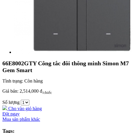
66E8002GTY Công tắc đôi thông minh Simon M7
Gem Smart
Tình trạng:
Còn hàng
Giá bán:
2,514,000 đ
/chiếc
Số lượng
Cho vào giỏ hàng
Đặt ngay
Mua sản phẩm khác
Tags: