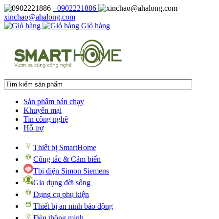
+0902221886
xinchao@ahalong.com
Giỏ hàng
Sản phẩm bán chạy
Khuyến mại
Tin công nghệ
Hỗ trợ
Thiết bị SmartHome
Công tắc & Cảm biến
Tbị điện Simon Siemens
Gia dụng đời sống
Dụng cụ phụ kiện
Thiết bị an ninh báo động
Đèn thông minh