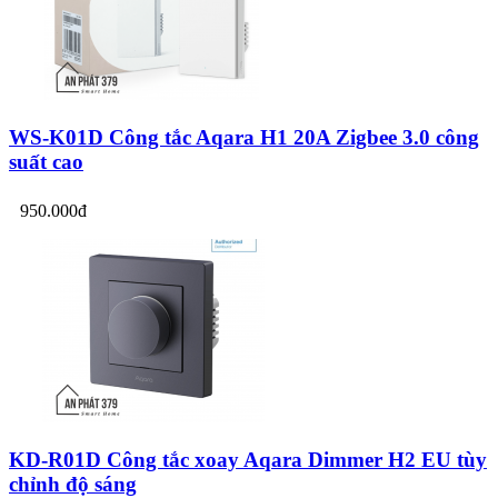
WS-K01D Công tắc Aqara H1 20A Zigbee 3.0 công
suất cao
950.000đ
KD-R01D Công tắc xoay Aqara Dimmer H2 EU tùy
chỉnh độ sáng