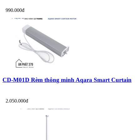
990.000đ
CD-M01D Rèm thông minh Aqara Smart Curtain
2.050.000đ